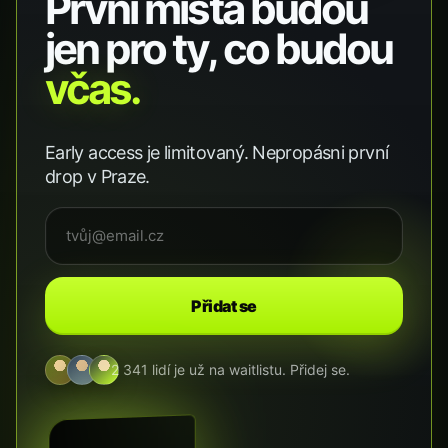
První místa budou
jen pro ty, co budou
včas.
Early access je limitovaný. Nepropásni první
drop v Praze.
Přidat se
2 341 lidí je už na waitlistu. Přidej se.